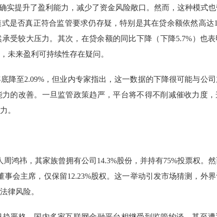
内确实提升了盈利能力，减少了资金风险敞口。然而，这种模式也
是否真正符合监管要求仍存疑，特别是其在贷余额依然高达137
承受较大压力。其次，在贷余额的同比下降（下降5.7%）也表
，未来盈利可持续性存在疑问。
4年底降至2.09%，但业内专家指出，这一数据的下降很可能与公
能力的改善。一旦监管政策趋严，平台将不得不削减催收力度，
力。
周鸿祎，其家族曾拥有公司14.3%股份，并持有75%投票权。然
董事会主席，仅保留12.23%股权。这一举动引发市场猜测，外
法律风险。
日趋严格，国内多家互联网金融平台相继受到监管约谈，甚至遭