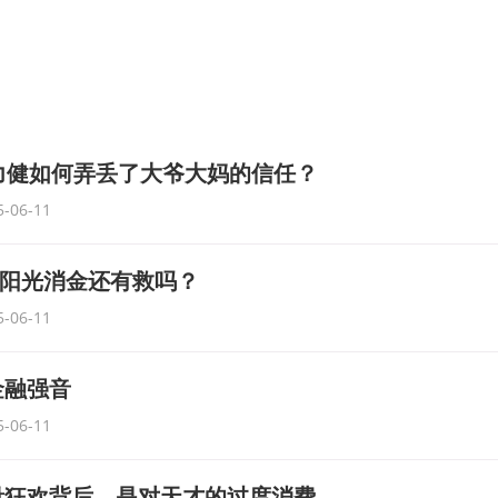
力健如何弄丢了大爷大妈的信任？
5-06-11
%，阳光消金还有救吗？
5-06-11
金融强音
5-06-11
量狂欢背后，是对天才的过度消费