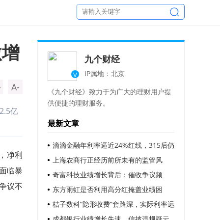
激增
九个财经
IP属地：北京
V
+
A-
《九个财经》致力于为广大的理财用户提
供便捷的理财服务。
.5亿
最新文章
滴滴金融年利率逼近24%红线，315后仍
%，净利
顶风作案
上海农商行正经历前所未有的监管风
仍面临暴
暴？
奇富科技业绩增长背后：催收争议频
争议不
发，用户投诉激增
东方雨虹是否利用高分红掩盖业绩困
境，为实控人的高质押“输血”？
桔子数科“隐形收费”套路深，实际利率远
超监管红线
成都银行业绩增长失速，信披违规疑云