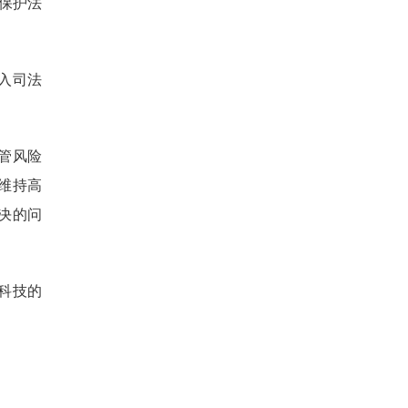
据保护法
入司法
管风险
维持高
决的问
科技的