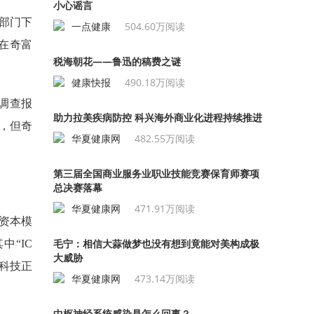
小心谣言
管部门下
一点健康
504.60万阅读
在奇富
税海朝花——鲁迅的稿费之谜
健康快报
490.18万阅读
》调查报
助力拉美疾病防控 科兴海外商业化进程持续推进
，但奇
华夏健康网
482.55万阅读
第三届全国商业服务业职业技能竞赛保育师赛项
总决赛落幕
华夏健康网
471.91万阅读
轻资本模
毛宁：相信大蒜做梦也没有想到竟能对美构成极
中“IC
大威胁
富科技正
华夏健康网
473.14万阅读
中枢神经系统感染是怎么回事？