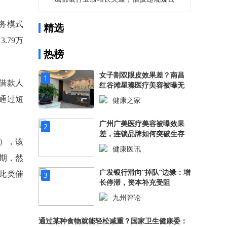
笼罩
业务模式
精选
.79万
热榜
女子割双眼皮效果差？南昌
1
借款人
红谷滩星璨医疗美容被曝无
证行医！
通过短
健康之家
529.58万阅读
广州广美医疗美容被曝效果
2
差，连锁品牌如何突破生存
），该
困境？
健康医讯
期，然
522.01万阅读
广发银行滑向“掉队”边缘：增
此类催
3
长停滞，资本补充受阻
九州评论
506.99万阅读
通过某种食物就能轻松减重？国家卫生健康委：