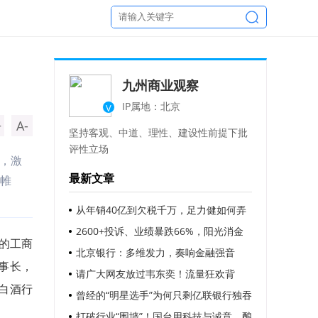
九州商业观察
IP属地：北京
V
+
A-
坚持客观、中道、理性、建设性前提下批
评性立场
子，激
最新文章
帷
从年销40亿到欠税千万，足力健如何弄
丢了大爷大妈的信任？
2600+投诉、业绩暴跌66%，阳光消金
司的工商
还有救吗？
北京银行：多维发力，奏响金融强音
事长，
请广大网友放过韦东奕！流量狂欢背
白酒行
后，是对天才的过度消费
曾经的“明星选手”为何只剩亿联银行独吞
苦果？
打破行业“围墙”！国台用科技与诚意，酿