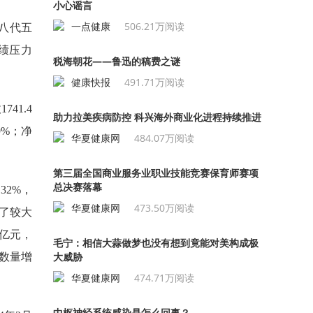
小心谣言
一点健康
506.21万阅读
八代五
绩压力
税海朝花——鲁迅的稿费之谜
健康快报
491.71万阅读
41.4
助力拉美疾病防控 科兴海外商业化进程持续推进
9%；净
华夏健康网
484.07万阅读
第三届全国商业服务业职业技能竞赛保育师赛项
总决赛落幕
32%，
华夏健康网
473.50万阅读
供了较大
6亿元，
毛宁：相信大蒜做梦也没有想到竟能对美构成极
大威胁
商数量增
华夏健康网
474.71万阅读
中枢神经系统感染是怎么回事？