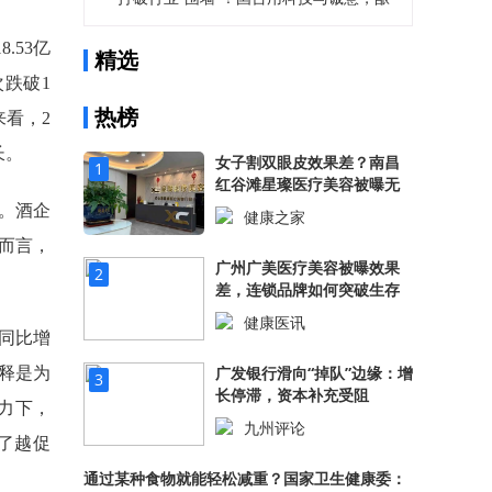
造数智酱酒新未来
.53亿
精选
次跌破1
热榜
来看，2
长。
女子割双眼皮效果差？南昌
1
红谷滩星璨医疗美容被曝无
证行医！
 。酒企
健康之家
531.22万阅读
液而言，
广州广美医疗美容被曝效果
2
差，连锁品牌如何突破生存
困境？
健康医讯
，同比增
523.65万阅读
广发银行滑向“掉队”边缘：增
解释是为
3
长停滞，资本补充受阻
力下，
九州评论
了越促
508.67万阅读
通过某种食物就能轻松减重？国家卫生健康委：