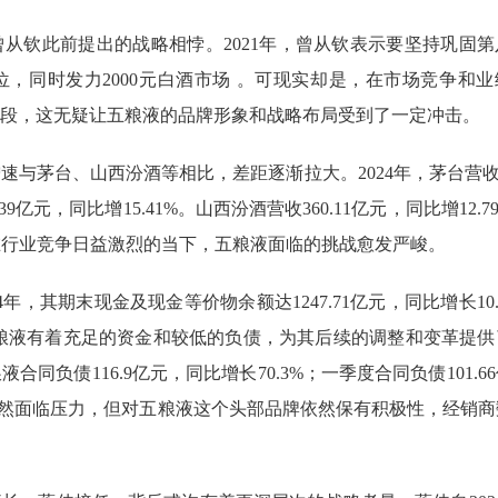
从钦此前提出的战略相悖。2021年，曾从钦表示要坚持巩固第
，同时发力2000元白酒市场 。可现实却是，在市场竞争和业
段，这无疑让五粮液的品牌形象和战略布局受到了一定冲击。
与茅台、山西汾酒等相比，差距逐渐拉大。2024年，茅台营收17
.39亿元，同比增15.41%。山西汾酒营收360.11亿元，同比增12.7
9% 。在行业竞争日益激烈的当下，五粮液面临的挑战愈发严峻。
年，其期末现金及现金等价物余额达1247.71亿元，同比增长10.
明五粮液有着充足的资金和较低的负债，为其后续的调整和变革提
合同负债116.9亿元，同比增长70.3%；一季度合同负债101.6
销商虽然面临压力，但对五粮液这个头部品牌依然保有积极性，经销