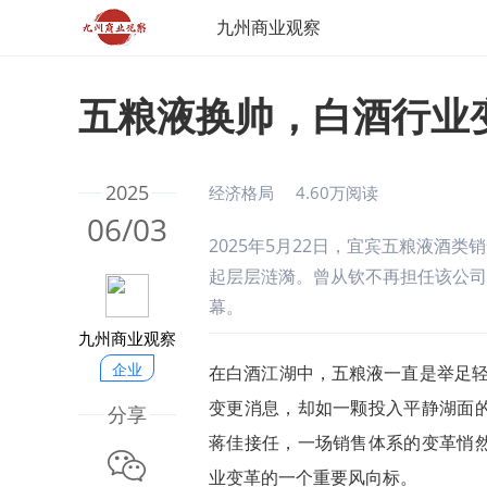
九州商业观察
五粮液换帅，白酒行业
2025
经济格局
4.60万阅读
06/03
2025年5月22日，宜宾五粮液酒
起层层涟漪。曾从钦不再担任该公司
幕。
九州商业观察
企业
在白酒江湖中，五粮液一直是举足轻重
变更消息，却如一颗投入平静湖面
分享
蒋佳接任，一场销售体系的变革悄
微信
业变革的一个重要风向标。