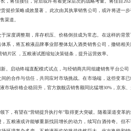
长，蒋佳接任，背后或许有着更深层次的战略考量。蒋佳自202
货挺价策略成效显著 。此次由其执掌销售公司，或许将进一步
售渠道。
处于深度调整期，库存积压、价格倒挂成为常态。在这样的背景
售体系，将五粮液品牌事业部整体划入酒类销售公司，撤销相关
营销片区 ，五粮液试图缩短决策链条，提升运营效率。
新。启动终端直配模式试点，与经销商共同组建销售平台公司 
之间的合作与信任，共同应对市场挑战。在市场端，这些变革已
粮液市场价格企稳回升，官方旗舰店销售额同比猛增30%，京东
领下，有望在“营销提升执行年”取得更大突破。随着渠道变革的
进，五粮液或许能够重新找回增长的动力，续写白酒传奇。但不
市场环境复杂多变，五粮液面临的挑战依然巨大。此次换帅和销