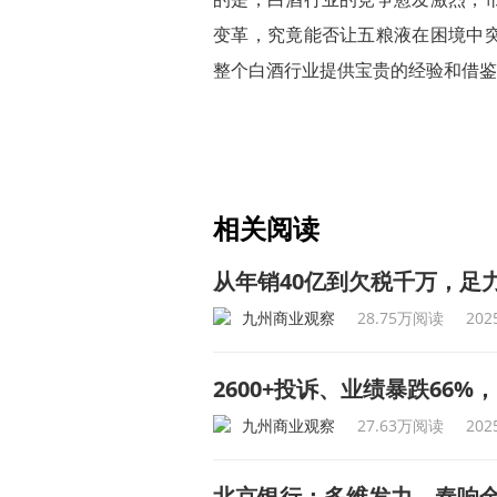
变革，究竟能否让五粮液在困境中
整个白酒行业提供宝贵的经验和借鉴
相关阅读
从年销40亿到欠税千万，足
九州商业观察
28.75万阅读
202
2600+投诉、业绩暴跌66
九州商业观察
27.63万阅读
202
北京银行：多维发力，奏响