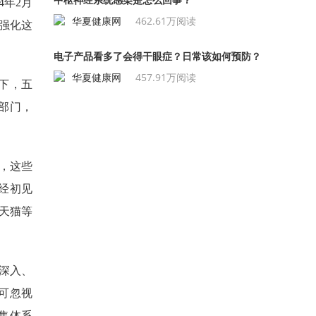
4年2月
华夏健康网
462.61万阅读
强化这
电子产品看多了会得干眼症？日常该如何预防？
华夏健康网
457.91万阅读
下，五
部门，
，这些
经初见
、天猫等
深入、
可忽视
售体系